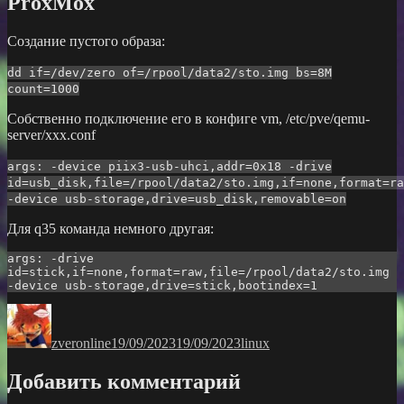
ProxMox
Создание пустого образа:
dd if=/dev/zero of=/rpool/data2/sto.img bs=8M
count=1000
Собственно подключение его в конфиге vm, /etc/pve/qemu-
server/xxx.conf
args: -device piix3-usb-uhci,addr=0x18 -drive
id=usb_disk,file=/rpool/data2/sto.img,if=none,format=ra
-device usb-storage,drive=usb_disk,removable=on
Для q35 команда немного другая:
args: -drive 
id=stick,if=none,format=raw,file=/rpool/data2/sto.img 
-device usb-storage,drive=stick,bootindex=1
Автор
Опубликовано
Рубрики
zveronline
19/09/2023
19/09/2023
linux
Добавить комментарий