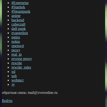
#Enterprise
#Startrek
#Steampunk
anime
backend
cubecraft
daft punk
evangelion
nginx
nokia
openwrt
proxy
real_ip
reverse proxy
rewrite
rewrite_rules
ssl
usb
webmcr
зу
обратная связь: mail@zveronline.ru
Войти