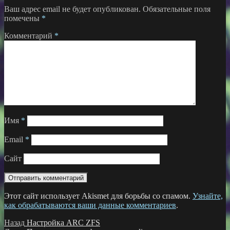
Ваш адрес email не будет опубликован.
Обязательные поля
помечены
*
Комментарий
*
Имя
*
Email
*
Сайт
Этот сайт использует Akismet для борьбы со спамом.
Узнайте,
как обрабатываются ваши данные комментариев
.
Навигация
Предыдущая
Назад
Настройка ARC ZFS