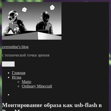
Перейти
к
содержимому
zveronline's blog
с технической точки зрения
Меню
Главная
Игры
Mario
Ordinary Minecraft
GitHub
Монтирование образа как usb-flash в