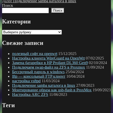
запись:
Следующая
Далее
Подключение samba каталога в linux
по
запись:
Поиск
записям
Поиск
Категории
Категории
Свежие записи
полезный софт на openwrt
15/12/2025
Настройка клиента WireGuard на OpenWrt
07/02/2025
Замена батарейки в HP Proliant DL360 Gen9
02/10/2024
Подключаем swap-файл на ZFS в Proxmox
11/09/2024
Бессрочный пароль в windows
25/04/2024
lftp — консольный FTP клиент
10/04/2024
настройка vsftpd
11/03/2024
Подключение samba каталога в linux
27/09/2023
Монтирование образа как usb-flash в ProxMox
19/09/2023
Настройка ARC ZFS
11/06/2023
Теги