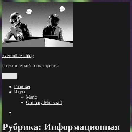
Перейти
к
содержимому
zveronline's blog
с технической точки зрения
Меню
Главная
Игры
Mario
Ordinary Minecraft
GitHub
Рубрика:
Информационная