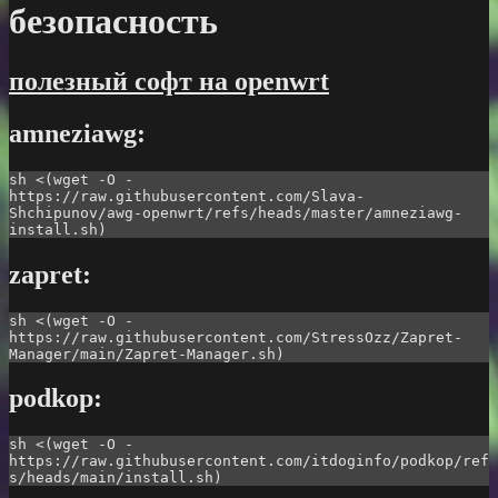
безопасность
полезный софт на openwrt
amneziawg:
sh <(wget -O - 
https://raw.githubusercontent.com/Slava-
Shchipunov/awg-openwrt/refs/heads/master/amneziawg-
install.sh)
zapret:
sh <(wget -O - 
https://raw.githubusercontent.com/StressOzz/Zapret-
Manager/main/Zapret-Manager.sh)
podkop:
sh <(wget -O - 
https://raw.githubusercontent.com/itdoginfo/podkop/ref
s/heads/main/install.sh)