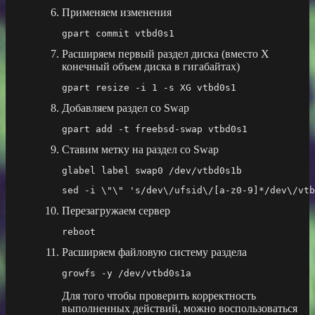
Применяем изменения
gpart commit vtbd0s1
Расширяем первый раздел диска (вместо X
конечный объем диска в гигабайтах)
gpart resize -i 1 -s XG vtbd0s1
Добавляем раздел со Swap
gpart add -t freebsd-swap vtbd0s1
Ставим метку на раздел со Swap
glabel label swap0 /dev/vtbd0s1b
sed -i \"\" 's/dev\/ufsid\/[a-z0-9]*/dev\/vtb
Перезагружаем сервер
reboot
Расширяем файловую систему раздела
growfs -y /dev/vtbd0s1a
Для того чтобы проверить корректность
выполненных действий, можно воспользоваться