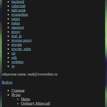
backend
cubecraft
daft punk
evangelion
nginx
nokia
openwrt
proxy
real_ip
reverse proxy
rewrite
rewrite_rules
ssl
usb
webmcr
зу
обратная связь: mail@zveronline.ru
Войти
Главная
Игры
Mario
Ordinary Minecraft