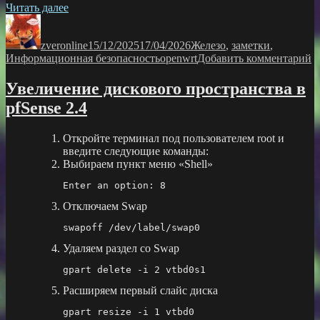
«полезный
Читать далее
Автор
софт
Опубликовано
Рубрики
на
zveronline
openwrt»
15/12/2025
17/04/2026
Железо
,
заметки
,
Метки
к
Информационная безопасность
openwrt
Добавить комментарий
з
п
Увеличение дискового пространства в
с
pfSense 2.4
н
o
Откройте терминал под пользователем root и
введите следующие команды:
Выбираем пункт меню «Shell»
Enter an option: 8
Отключаем Swap
swapoff /dev/label/swap0
Удаляем раздел со Swap
gpart delete -i 2 vtbd0s1
Расширяем первый слайс диска
gpart resize -i 1 vtbd0