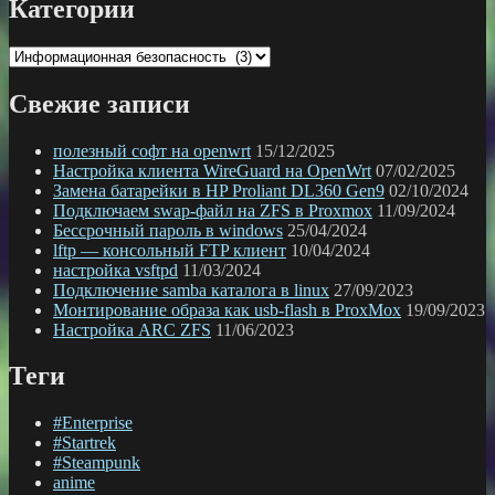
Категории
Категории
Свежие записи
полезный софт на openwrt
15/12/2025
Настройка клиента WireGuard на OpenWrt
07/02/2025
Замена батарейки в HP Proliant DL360 Gen9
02/10/2024
Подключаем swap-файл на ZFS в Proxmox
11/09/2024
Бессрочный пароль в windows
25/04/2024
lftp — консольный FTP клиент
10/04/2024
настройка vsftpd
11/03/2024
Подключение samba каталога в linux
27/09/2023
Монтирование образа как usb-flash в ProxMox
19/09/2023
Настройка ARC ZFS
11/06/2023
Теги
#Enterprise
#Startrek
#Steampunk
anime