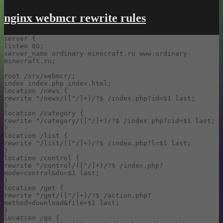
nginx webmcr rewrite rules
server {

listen 80;

server_name ordinary-minecraft.ru www.ordinary-
minecraft.ru;

root /srv/webmcr/;

index index.php index.html;

location /news {

rewrite ^/news/([^/]+)/?$ /index.php?id=$1 last;

}

location /category {

rewrite ^/category/([^/]+)/?$ /index.php?cid=$1 last;

}

location /list {

rewrite ^/list/([^/]+)/?$ /index.php?l=$1 last;

}

location /control {

rewrite ^/control/([^/]+)/?$ /index.php?
mode=control&do=$1 last;

}

location /get {

rewrite ^/get/([^/]+)/?$ /action.php?
method=download&file=$1 last;

}

location /go {
