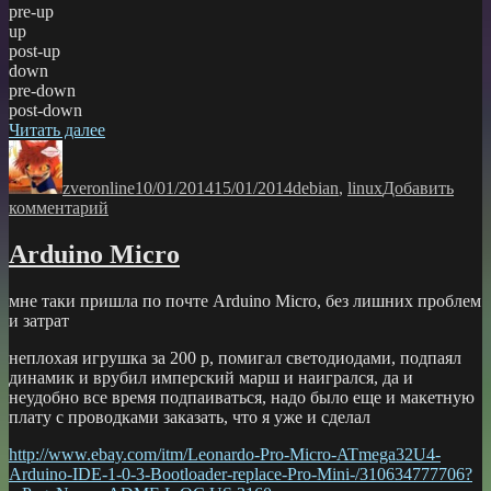
pre-up
up
post-up
down
pre-down
post-down
«Сохранение
Читать далее
Автор
правил
Опубликовано
Рубрики
iptables
zveronline
в
10/01/2014
15/01/2014
debian
,
linux
Добавить
к
комментарий
Debian»
записи
Сохранение
Arduino Micro
правил
iptables
мне таки пришла по почте Arduino Micro, без лишних проблем
в
и затрат
Debian
неплохая игрушка за 200 р, помигал светодиодами, подпаял
динамик и врубил имперский марш и наигрался, да и
неудобно все время подпаиваться, надо было еще и макетную
плату с проводками заказать, что я уже и сделал
http://www.ebay.com/itm/Leonardo-Pro-Micro-ATmega32U4-
Arduino-IDE-1-0-3-Bootloader-replace-Pro-Mini-/310634777706?