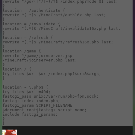
rewrite ^/go/([^/]+)/?$ /index.php?mode=$1 last;

}

location = /authenticate {

rewrite ^(.*)$ /MineCraft/auth16x.php last;

}

location = /invalidate {

rewrite ^(.*)$ /MineCraft/invalidate16x.php last;

}

location = /refresh {

rewrite ^(.*)$ /MineCraft/refresh16x.php last;

}

location /game {

rewrite ^/game/joinserver.jsp 
/MineCraft/joinserver.php last;

}

location / {

try_files $uri $uri/index.php?$uri&$args;

}

location ~ \.php$ {

try_files $uri =404;

fastcgi_pass unix:/var/run/php-fpm.sock;

fastcgi_index index.php;

fastcgi_param SCRIPT_FILENAME 
$document_root$fastcgi_script_name;

include fastcgi_params;

}

}
Автор
Опубликовано
Рубрики
Мет