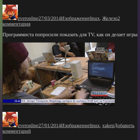
Автор
Опубликовано
Формат
Рубрики
zveronline
27/03/2014
Изображение
linux
,
Железо
2
к
комментария
записи
Программиста попросили показать для TV, как он делает игры
малинка
теперь
в
корпусе
Автор
Опубликовано
Формат
Рубрики
zveronline
27/01/2014
Изображение
linux
,
xakep
Добавить
к
комментарий
записи