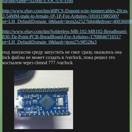
ssPageName=ADME:L:OC:US:3160
http://www.ebay.com/itm/40PCS-Dupont-wire-jumpercables-20cm-
2-54MM-male-to-female-1P-1P-For-Arduino-/181011986500?
pt=LH_DefaultDomain_0&hash=item2a2527b844&tfrom=400366982
http://www.ebay.com/itm/Solderless-MB-102-MB102-Breadboard-
830-Tie-Point-PCB-BreadBoard-For-Arduino-/170884671651?
pt=LH_DefaultDomain_0&hash=item27c98528a3
под линуксом среду запустить не смог сразу, оказалось она
lock файлы не может создать в /var/lock, пока решил это
костылем через chmod 777 /var/lock