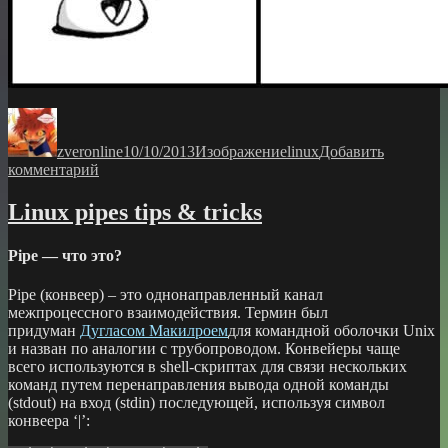
Автор
Опубликовано
Формат
Рубрики
zveronline
10/10/2013
Изображение
linux
Добавить
к
комментарий
записи
Linux pipes tips & tricks
Pipe — что это?
Pipe (конвеер) – это однонаправленный канал
межпроцессного взаимодействия. Термин был
придуман
Дугласом Макилроем
для командной оболочки Unix
и назван по аналогии с трубопроводом. Конвейеры чаще
всего используются в shell-скриптах для связи нескольких
команд путем перенаправления вывода одной команды
(stdout) на вход (stdin) последующей, используя символ
конвеера ‘|’: