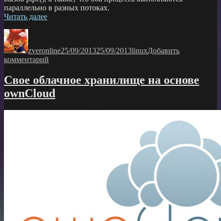
параллельно в разных потоках.
«Linux
Читать далее
pipes
Автор
Опубликовано
Рубрики
tips
&
zveronline
25/09/2013
25/09/2013
linux
Добавить
tricks»
к
комментарий
записи
Linux
Свое облачное хранилище на основе
pipes
ownCloud
tips
&
tricks