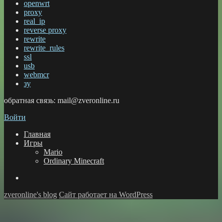
openwrt
proxy
real_ip
reverse proxy
rewrite
rewrite_rules
ssl
usb
webmcr
зу
обратная связь: mail@zveronline.ru
Войти
Главная
Игры
Mario
Ordinary Minecraft
GitHub
zveronline's blog
Сайт работает на WordPress