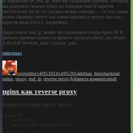
В директиве set_real_ip_from мы указываем серверы, которым
мы доверяем тяжкую ношу по передаче нам IP адресов
посетителей (если тут указать чужие серверы — то эти самые
чужие серверы смогут вас очень красиво и весело dos-ить с
адресов вида 0.0.0.1, например).
Директивой real_ip_header мы указываем откуда брать IP. В
данном примере нужно на фронте написать
proxy_set_header
X-Real-IP $remote_addr;
в proxy_pass.
оригинал
Автор
Опубликовано
Рубрики
Метки
zveronline
14/05/2014
14/05/2014
debian
,
linux
backend
,
к
nginx
,
proxy
,
real_ip
,
reverse proxy
Добавить комментарий
записи
nginx-
nginx как reverse proxy
frontend
+
Конфигурация nginx без ssl
nginx-
backend
и
server {

    listen 80;

потеряв
    server_name mydomain.com;

реальны
IP