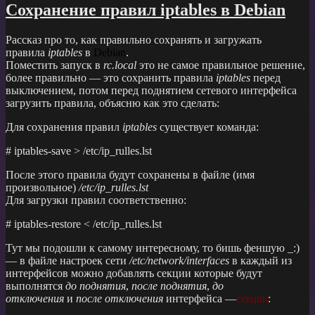
Сохранение правил iptables в Debian
Рассказ про то, как правильно сохранять и загружать
правила
iptables
в
Debian
.
Поместить запуск в
rc.local
это не самое правильное решение,
более правильно — это сохранить правила
iptables
перед
выключением, потом перед поднятием сетевого интерфейса
загрузить правила, объясню как это сделать:
Для сохранения правил
iptables
существует команда:
# iptables-save > /etc/ip_rulles.lst
После этого правила будут сохранены в файле (имя
произвольное)
/etc/ip_rulles.lst
Для загрузки правил соответственно:
# iptables-restore < /etc/ip_rulles.lst
Тут мы подошли к самому интересному, то бишь феншую _:)
— в файле настроек сети
/etc/network/interfaces
в каждый из
интерфейсов можно добавлять секции которые будут
выполнятся
до поднятия
,
после поднятия
,
до
отключения
и
после отключения
интерфейса —
секции
: