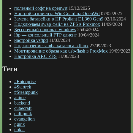
полезный софт на openwrt
15/12/2025
Настройка клиента WireGuard на OpenWrt
07/02/2025
Замена батарейки в HP Proliant DL360 Gen9
02/10/2024
Подключаем swap-файл на ZFS в Proxmox
11/09/2024
Бессрочный пароль в windows
25/04/2024
lftp — консольный FTP клиент
10/04/2024
настройка vsftpd
11/03/2024
Подключение samba каталога в linux
27/09/2023
Монтирование образа как usb-flash в ProxMox
19/09/2023
Настройка ARC ZFS
11/06/2023
Теги
#Enterprise
#Startrek
#Steampunk
anime
backend
cubecraft
daft punk
evangelion
nginx
nokia