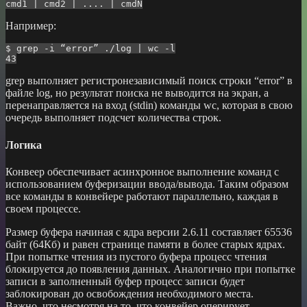
Например:
$ grep -i “error” ./log | wc -l

grep выполняет регистронезависимый поиск строки “error” в
файле log, но результат поиска не выводится на экран, а
перенаправляется на вход (stdin) команды wc, которая в свою
очередь выполняет подсчет количества строк.
Логика
Конвеер обеспечивает асинхронное выполнение команд с
использованием буферизации ввода/вывода. Таким образом
все команды в конвейере работают параллельно, каждая в
своем процессе.
Размер буфера начиная с ядра версии 2.6.11 составляет 65536
байт (64Кб) и равен странице памяти в более старых ядрах.
При попытке чтения из пустого буфера процесс чтения
блокируется до появления данных. Аналогично при попытке
записи в заполненный буфер процесс записи будет
заблокирован до освобождения необходимого места.
Важно, что несмотря на то, что конвейер оперирует