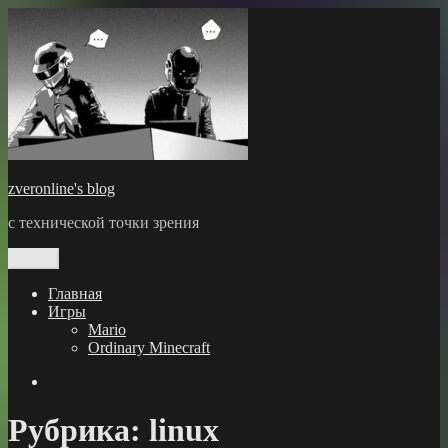
Перейти
к
содержимому
zveronline's blog
с технической точки зрения
Меню
Главная
Игры
Mario
Ordinary Minecraft
GitHub
Рубрика:
linux