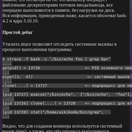
файловыми дескрипторами потоков ввода/вывода, все
операции выполняются в памяти, без нагрузки на диск.
Вся информация, приведенная ниже, касается оболочки bash-
4.2 и ядра 3.10.10.
Простой дебаг
Утилита strace позволяет отследить системные вызовы в
процессе выполнения программы:
$ strace -f bash -c ‘/bin/echo foo | grep bar’

....

getpid() = 13726                   <– PID основного про
...

pipe([3,  4])                       <– системный вызов 
....

clone(....) = 13727                <– подпроцесс для пе
...

[pid 13727] execve("/bin/echo",  ["/bin/echo",  "foo"],
.....

[pid 13726] clone(....) = 13728    <– подпроцесс для вт
...

[pid 13728] stat("/home/aikikode/bin/grep",   

Видно, что для создания конвеера используется системный
вызов pipe(), а также, что оба процесса выполняются