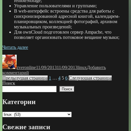
remoteStorage;
Управление пользователями и группами;
В web-интерфейс встроены средства для работы с
синхронизированной адресной книгой, календарем-
планировщиком, коллекцией фотографий, архивом
музыкальных произведений;
Для ownCloud подготовлен сервер Ampache, что
позволяет организовать потоковое вещание музыки;
«Свое
Читать далее
облачное
Автор
Опубликовано
Рубрики
хранилище
на
zveronline
11/09/2013
11/09/2013
linux
Добавить
основе
к
комментарий
ownCloud»
Пагинация
записи
Страница
Страница
Страница
Страница
Предыдущая страница
1
…
4
5
6
Следующая страница
Свое
Поиск
записей
облачное
Поиск
хранилище
на
Категории
основе
ownCloud
Категории
Свежие записи