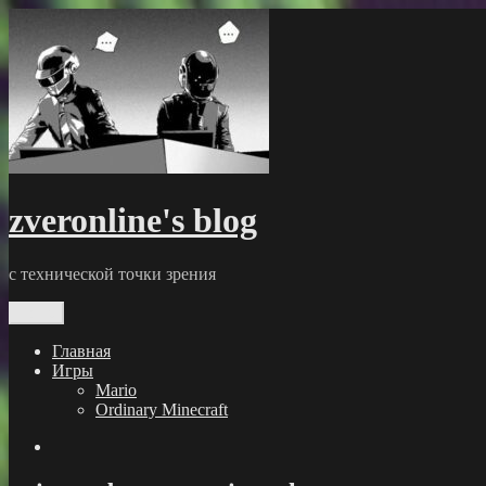
Перейти
к
содержимому
zveronline's blog
с технической точки зрения
Меню
Главная
Игры
Mario
Ordinary Minecraft
GitHub