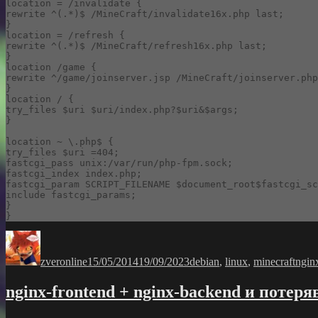
location = /invalidate {

rewrite ^(.*)$ /MineCraft/invalidate16x.php last;

}

location = /refresh {

rewrite ^(.*)$ /MineCraft/refresh16x.php last;

}

location /game {

rewrite ^/game/joinserver.jsp /MineCraft/joinserver.php
}

location / {

try_files $uri $uri/index.php?$uri&$args;

}

location ~ \.php$ {

try_files $uri =404;

fastcgi_pass unix:/var/run/php-fpm.sock;

fastcgi_index index.php;

fastcgi_param SCRIPT_FILENAME $document_root$fastcgi_sc
include fastcgi_params;

}

}
Автор
Опубликовано
Рубрики
Мет
zveronline
15/05/2014
19/09/2023
debian
,
linux
,
minecraft
ngin
nginx-frontend + nginx-backend и потер