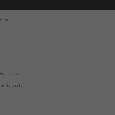
t.ru;

=$1 last;

le=$1 last;
