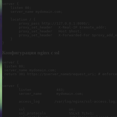
server {

    listen 80;

    server_name mydomain.com;

    location / {

	proxy_pass http://127.0.0.1:8080/;

	proxy_set_header   X-Real-IP $remote_addr;

	proxy_set_header   Host $host;

	proxy_set_header   X-Forwarded-For $proxy_add_x_forwarded_for;

    }																							    

}
Конфигурация nginx с ssl
server {

 listen 80;

 server_name mydomain.com;

 return 301 https://$server_name$request_uri; # enforce
}

server {

        listen            443;

        server_name       mydomain.com;

        access_log       /var/log/nginx/ssl-access.log;

        ssl                     on;

        ssl_protocols           SSLv3 TLSv1;
