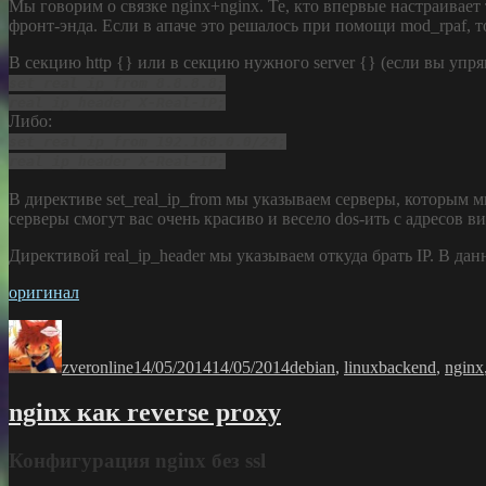
Мы говорим о связке nginx+nginx. Те, кто впервые настраивает 
фронт-энда. Если в апаче это решалось при помощи mod_rpaf, то
В секцию http {} или в секцию нужного server {} (если вы упр
set_real_ip_from 8.8.8.8;
real_ip_header X-Real-IP;
Либо:
set_real_ip_from 192.168.0.0/24;
real_ip_header X-Real-IP;
В директиве set_real_ip_from мы указываем серверы, которым 
серверы смогут вас очень красиво и весело dos-ить с адресов ви
Директивой real_ip_header мы указываем откуда брать IP. В д
оригинал
Автор
Опубликовано
Рубрики
Метки
zveronline
14/05/2014
14/05/2014
debian
,
linux
backend
,
nginx
nginx как reverse proxy
Конфигурация nginx без ssl