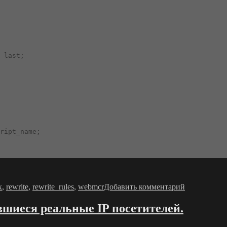
 last;

ript_name;

ки
к
записи
x
,
rewrite
,
rewrite_rules
,
webmcr
Добавить комментарий
nginx
webmcr
rewrite
явшиеся реальные IP посетителей.
rules