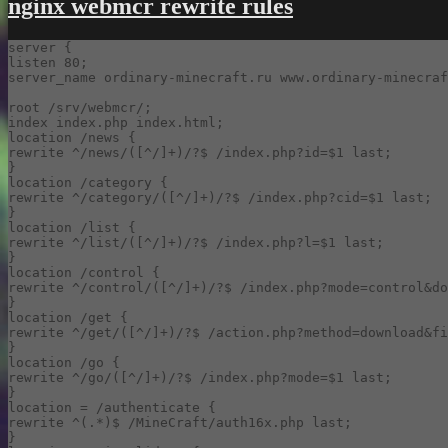
nginx webmcr rewrite rules
server {

listen 80;

server_name ordinary-minecraft.ru www.ordinary-minecraf
root /srv/webmcr/;

index index.php index.html;

location /news {

rewrite ^/news/([^/]+)/?$ /index.php?id=$1 last;

}

location /category {

rewrite ^/category/([^/]+)/?$ /index.php?cid=$1 last;

}

location /list {

rewrite ^/list/([^/]+)/?$ /index.php?l=$1 last;

}

location /control {

rewrite ^/control/([^/]+)/?$ /index.php?mode=control&do
}

location /get {

rewrite ^/get/([^/]+)/?$ /action.php?method=download&fi
}

location /go {

rewrite ^/go/([^/]+)/?$ /index.php?mode=$1 last;

}

location = /authenticate {

rewrite ^(.*)$ /MineCraft/auth16x.php last;

}
