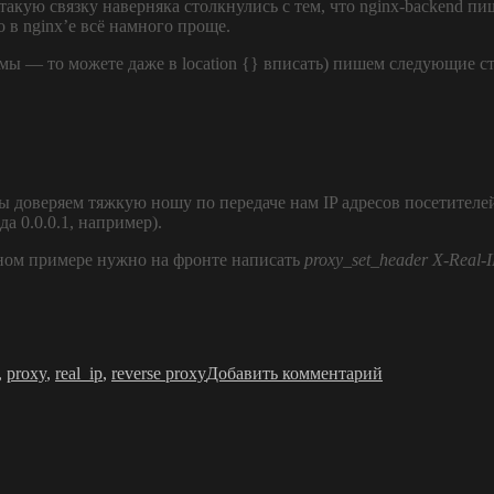
такую связку наверняка столкнулись с тем, что nginx-backend пиш
 в nginx’e всё намного проще.
ямы — то можете даже в location {} вписать) пишем следующие с
мы доверяем тяжкую ношу по передаче нам IP адресов посетителе
да 0.0.0.1, например).
анном примере нужно на фронте написать
proxy_set_header X-Real-
к
записи
,
proxy
,
real_ip
,
reverse proxy
Добавить комментарий
nginx-
frontend
+
nginx-
backend
и
потерявшиеся