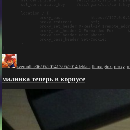
        ssl_certificate         /etc/nginx/ssl/cert.pem
        ssl_certificate_key     /etc/nginx/ssl/cert.key
        location / {

                proxy_pass            https://127.0.0.1
                proxy_redirect        off;

                proxy_set_header X-Real-IP $remote_addr
                proxy_set_header X-Forwarded-For      $
                proxy_set_header Host $host;

                proxy_pass_header Set-Cookie;

        }

}
Автор
Опубликовано
Рубрики
Метки
zveronline
06/05/2014
17/05/2014
debian
,
linux
nginx
,
proxy
,
r
малинка теперь в корпусе