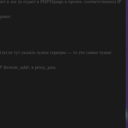
ет в лог (и отдает в PHP/Django и прочее, соответственно) IP
троки:
й (если тут указать чужие серверы — то эти самые чужие
IP $remote_addr;
в proxy_pass.