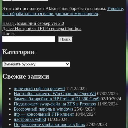
Этот сайт использует Akismet для борьбы со спамом.
Узнайте,
как обрабатываются ваши данные комментариев
.
Навигация
Предыдущая
Назад
Домашний сервер ver 2.0
запись:
Следующая
Далее
Настройка TFTP-сервера tftpd-hpa
по
запись:
Поиск
записям
Поиск
Категории
Категории
Свежие записи
полезный софт на openwrt
15/12/2025
Настройка клиента WireGuard на OpenWrt
07/02/2025
Замена батарейки в HP Proliant DL360 Gen9
02/10/2024
Подключаем swap-файл на ZFS в Proxmox
11/09/2024
Бессрочный пароль в windows
25/04/2024
lftp — консольный FTP клиент
10/04/2024
настройка vsftpd
11/03/2024
Подключение samba каталога в linux
27/09/2023