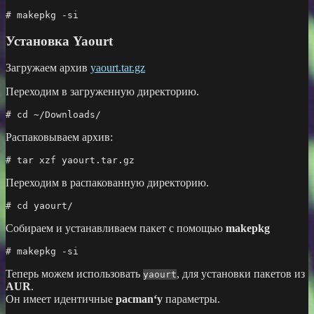
# makepkg -si
Установка Yaourt
Загружаем архив
yaourt.tar.gz
Переходим в загруженную директорию.
# 
cd
 ~/Downloads/
Распаковываем архив:
# tar xzf yaourt.tar.gz
Переходим в распакованную директорию.
# 
cd
 yaourt/
Собираем и устанавливаем пакет с помощью
makepkg
# makepkg -si
Теперь можем использовать
, для установки пакетов из
yaourt
AUR
.
Он имеет идентичные
pacman‘у
параметры.