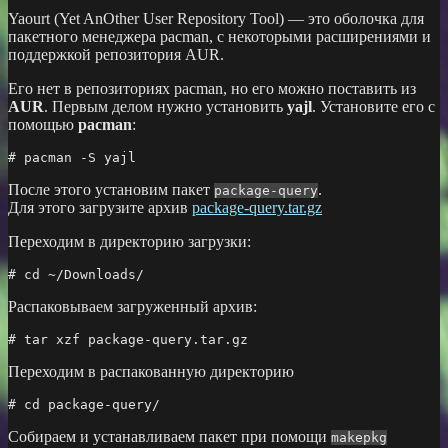
Yaourt (Yet AnOther User Repository Tool) — это оболочка для
пакетного менеджера pacman, с некоторыми расширениями и
поддержкой репозитория AUR.
Его нет в репозиториях pacman, но его можно поставить из
AUR
. Первым делом нужно установить
yajl
. Установите его с
помощью
pacman
:
# pacman -S yajl
После этого установим пакет
.
package-query
Для этого загрузите архив
package-query.tar.gz
Переходим в директорию загрузки:
# 
cd
 ~/Downloads/
Распаковываем загруженный архив:
# tar xzf package-query.tar.gz
Переходим в распакованную директорию
# 
cd
 package-query/
Собираем и устанавливаем пакет при помощи
makepkg