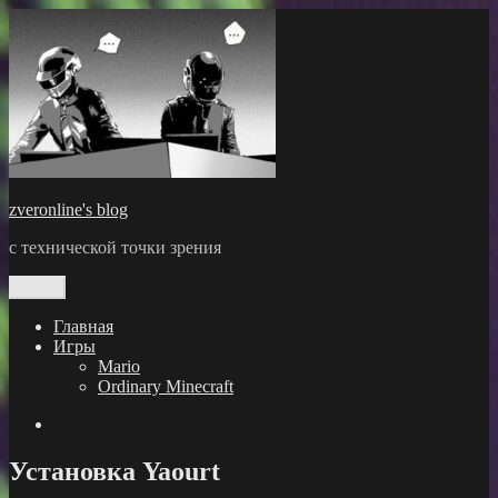
Перейти
к
содержимому
zveronline's blog
с технической точки зрения
Меню
Главная
Игры
Mario
Ordinary Minecraft
GitHub
Установка Yaourt