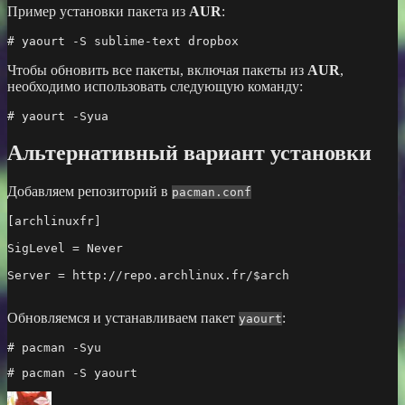
Пример установки пакета из
AUR
:
# yaourt -S sublime-text dropbox
Чтобы обновить все пакеты, включая пакеты из
AUR
,
необходимо использовать следующую команду:
# yaourt -Syua
Альтернативный вариант установки
Добавляем репозиторий в
pacman.conf
[archlinuxfr]
SigLevel = Never
Server = http://repo.archlinux.fr/
$arch
Обновляемся и устанавливаем пакет
:
yaourt
# pacman -Syu
# pacman -S yaourt
Автор
Опубликовано
Рубрики