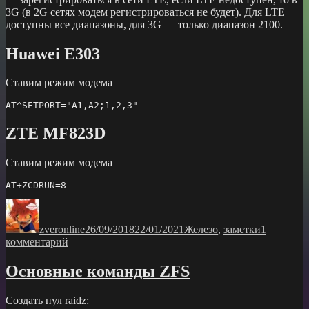
3G (в 2G сетях модем регистрироваться не будет). Для LTE
доступны все диапазоны, для 3G — только диапазон 2100.
Huawei E303
Ставим режим модема
AT
^
SETPORT
=
"A1,A2;1,2,3"
ZTE MF823D
Ставим режим модема
AT
+
ZCDRUN
=
8
Автор
Опубликовано
Рубрики
zveronline
26/09/2018
22/01/2021
Железо
,
заметки
1
к
комментарий
записи
АТ
Основные команды ZFS
команды
некоторых
Создать пул raidz:
3G