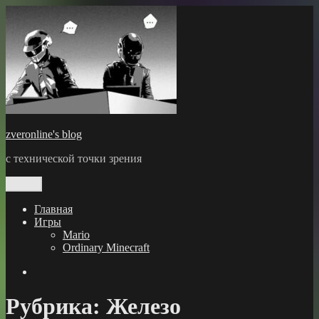
Перейти
к
содержимому
zveronline's blog
с технической точки зрения
Меню
Главная
Игры
Mario
Ordinary Minecraft
GitHub
Рубрика:
Железо