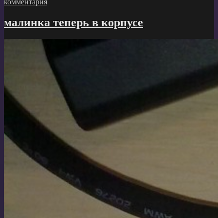
к
комментария
записи
Алтернативная
малинка теперь в корпусе
прошивка
на
Asus
RT-
N12
D1