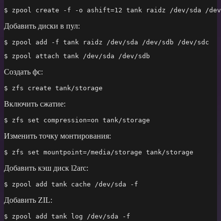
модемов
$ zpool create -f -o ashift=12 tank raidz /dev/sda /dev
Добавить диски в пул:
$ zpool add -f tank raidz /dev/sda /dev/sdb /dev/sdc
$ zpool attach tank /dev/sda /dev/sdb
Создать фс:
$ zfs create tank/storage
Включить сжатие:
$ zfs set compression=on tank/storage
Изменить точку монтирования:
$ zfs set mountpoint=/media/storage tank/storage
Добавить кэш диск l2arc:
$ zpool add tank cache /dev/sda -f
Добавить ZIL:
$ zpool add tank log /dev/sda -f