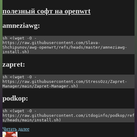
полезный софт на openwrt
amneziawg:
sh <(wget -O - 
https://raw.githubusercontent.com/Slava-
Shchipunov/awg-openwrt/refs/heads/master/amneziawg-
install.sh)
zapret:
sh <(wget -O - 
https://raw.githubusercontent.com/StressOzz/Zapret-
Manager/main/Zapret-Manager.sh)
podkop:
sh <(wget -O - 
https://raw.githubusercontent.com/itdoginfo/podkop/ref
s/heads/main/install.sh)
«полезный
Читать далее
Автор
софт
Опубликовано
Рубрики