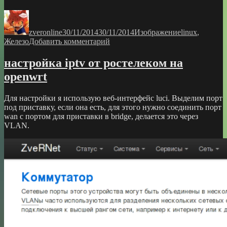
Автор
Опубликовано
Формат
Рубрики
zveronline
30/11/2014
30/11/2014
Изображение
linux
,
к
Железо
Добавить комментарий
записи
plex
настройка iptv от ростелеком на
садист
openwrt
Для настройки я использую веб-интерфейс luci. Выделим порт
под приставку, если она есть, для этого нужно соединить порт
wan с портом для приставки в bridge, делается это через
VLAN.