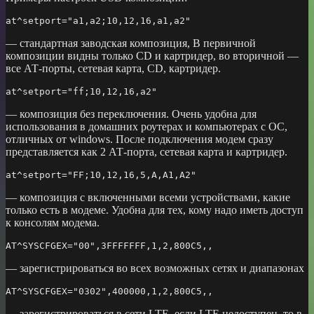
at
^
setport
=
"a1,a2;10,12,16,a1,a2"
— стандартная заводская композиция, В первичной
композиции видны только CD и картридер, во вторичной —
все АТ-порты, сетевая карта, CD, картридер.
at
^
setport
=
"ff;10,12,16,a2"
— композиция без переключения. Очень удобна для
использования в домашних роутерах и компьютерах с ОС,
отличных от windows. После подключения модем сразу
представляется как 2 АТ-порта, сетевая карта и картридер.
at
^
setport
=
"FF;10,12,16,5,A,A1,A2"
— композиция с включенными всеми устройствами, какие
только есть в модеме. Удобна для тех, кому надо иметь доступ
к консолям модема.
AT
^
SYSCFGEX
=
"00"
,
3FFFFFFF
,
1
,
2
,
800C5
,,
— зарегистрироваться во всех возможных сетях и диапазонах
AT
^
SYSCFGEX
=
"0302"
,
400000
,
1
,
2
,
800C5
,,
— зарегистрироваться в сети LTE, если LTE недоступен, то в