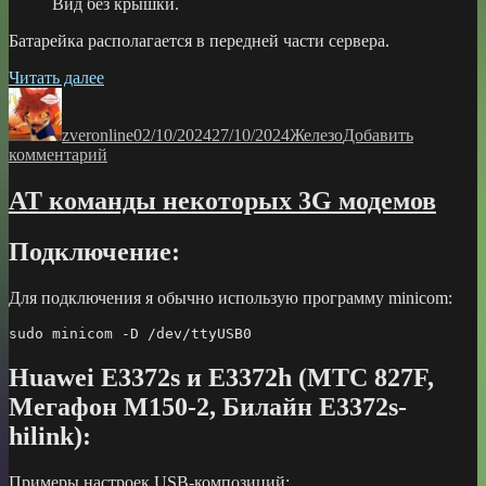
Вид без крышки.
Батарейка располагается в передней части сервера.
«Замена
Читать далее
Автор
батарейки
Опубликовано
Рубрики
в
zveronline
HP
02/10/2024
27/10/2024
Железо
Добавить
к
комментарий
Proliant
записи
DL360
Замена
Gen9»
АТ команды некоторых 3G модемов
батарейки
в
Подключение:
HP
Proliant
DL360
Для подключения я обычно использую программу minicom:
Gen9
sudo minicom -D /dev/ttyUSB0
Huawei E3372s и E3372h (МТС 827F,
Мегафон М150-2, Билайн E3372s-
hilink):
Примеры настроек USB-композиций: