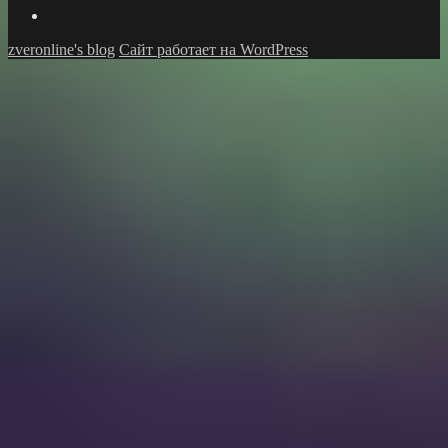
GitHub
zveronline's blog
Сайт работает на WordPress