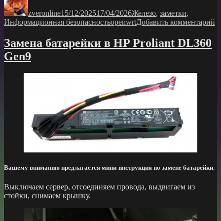
на
zveronline
openwrt»
15/12/2025
17/04/2026
Железо
,
заметки
,
Метки
к
Информационная безопасность
openwrt
Добавить комментарий
з
п
Замена батарейки в HP Proliant DL360
с
Gen9
н
o
Вашему вниманию предлагается мини-инструкция по замене батарейки.
Выключаем сервер, отсоединяем провода, выдвигаем из
стойки, снимаем крышку.