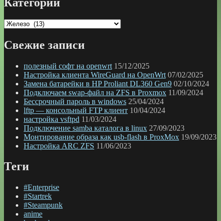
Категории
Категории
Свежие записи
полезный софт на openwrt
15/12/2025
Настройка клиента WireGuard на OpenWrt
07/02/2025
Замена батарейки в HP Proliant DL360 Gen9
02/10/2024
Подключаем swap-файл на ZFS в Proxmox
11/09/2024
Бессрочный пароль в windows
25/04/2024
lftp — консольный FTP клиент
10/04/2024
настройка vsftpd
11/03/2024
Подключение samba каталога в linux
27/09/2023
Монтирование образа как usb-flash в ProxMox
19/09/2023
Настройка ARC ZFS
11/06/2023
Теги
#Enterprise
#Startrek
#Steampunk
anime