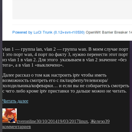
vlan 1 — группа lan, vlan 2 — группа wan. В моем случае порт
1 это порт wan, 4 порт по факту 3, нужно перенести этот порт
из vlan 1 в vlan 2. Для этого указываем в vlan 2 значение «без
тега», а в vlan 1 «выключено».
Далее рассказ о том как настроить iptv чтобы иметь
возможность смотреть его с пк/raspberry/телевизора/
холодильника/кофеварки… и если вы не собираетесь смотреть
с чего либо кроме iptv приставки то дальше можно не читать.
«настройка
Читать далее
iptv
Автор
Опубликовано
Рубрики
от
ростелеком
zveronline
30/10/2014
19/03/2017
linux
,
Железо
39
на
к
комментариев
openwrt»
записи