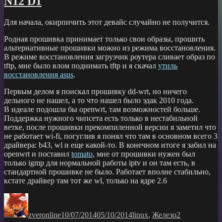
N12 D1
прошивке
tomato
Для начала, окирпичить этот девайс случайно не получится.
Родная прошивка принимает только свои образы, прошить
альтернативные прошивки можно из режима восстановления.
В режиме восстановления загрузчик роутера сливает образ по
tftp, мне было влом поднимать tftp и я скачал
утиль
восстановления asus
.
Первым делом я поискал прошивку dd-wrt, но ничего
дельного не нашел, а то что нашел было эдак 2010 года.
В идеале подошла бы openwrt, там возможностей больше.
Поддержка нужного чипсета есть только в нестабильной
ветке, после прошивки прекомпиленной версии я заметил что
не работает wi-fi, погуглив я понял что там в основном всего 3
драйвера: b43, wl и еще какой-то. В конечном итоге я забил на
openwrt и поставил
tomato
, мне от прошивки нужен был
только igmp для нормальной работы iptv и он там есть, в
стандартной прошивке не было. Работает вполне стабильно,
кстате драйвер там тот же wl, только на ядре 2.6
Автор
Опубликовано
Рубрики
zveronline
10/07/2014
05/10/2014
linux
,
Железо
2