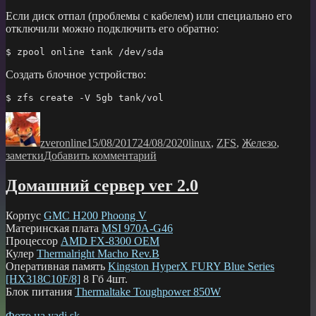
Если диск отпал (проблемы с кабелем) или специально его
отключили можно подключить его обратно:
$ zpool online tank /dev/sda
Создать блочное устройство:
$ zfs create -V 5gb tank/vol
Автор
Опубликовано
Рубрики
zveronline
15/08/2017
24/08/2020
linux
,
ZFS
,
Железо
,
к
заметки
Добавить комментарий
записи
Основные
Домашний сервер ver 2.0
команды
ZFS
Корпус
GMC H200 Phoong V
Материнская плата
MSI 970A-G46
Процессор
AMD FX-8300 OEM
Кулер
Thermalright Macho Rev.B
Оперативная память
Kingston HyperX FURY Blue Series
[HX318C10F/8]
8 Гб 4шт.
Блок питания
Thermaltake Toughpower 850W
Фото на yadi.sk