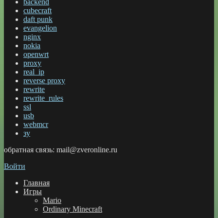
backend
cubecraft
daft punk
evangelion
nginx
nokia
openwrt
proxy
real_ip
reverse proxy
rewrite
rewrite_rules
ssl
usb
webmcr
зу
обратная связь: mail@zveronline.ru
Войти
Главная
Игры
Mario
Ordinary Minecraft