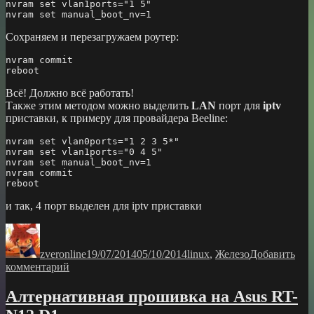
nvram 
set
vlan1ports
=
"1 5"
nvram 
set
manual_boot_nv
=
1
Сохраняем и перезагружаем роутер:
nvram commit

reboot
Всё! Должно всё работать!
Также этим методом можно выделить
LAN
порт для
iptv
приставки, к примеру для провайдера Beeline:
nvram 
set
vlan0ports
=
"1 2 3 5*"
nvram 
set
vlan1ports
=
"0 4 5"
nvram 
set
manual_boot_nv
=
1
nvram commit

reboot
и так, 4 порт выделен для iptv приставки
Автор
Опубликовано
Рубрики
zveronline
19/07/2014
05/10/2014
linux
,
Железо
Добавить
к
комментарий
записи
vlan
Алтернативная прошивка на Asus RT-
на