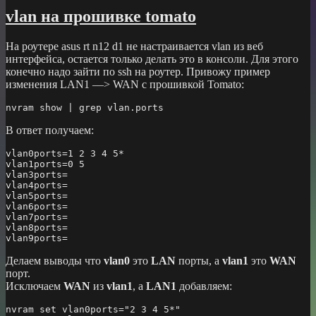
настройка
vlan на прошивке tomato
iptv
от
На роутере asus rt n12 d1 не настраивается vlan из веб
ростелеком
интерфейса, остается только делать это в консоли. Для этого
на
конечно надо зайти по ssh на роутер. Привожу пример
openwrt
изменения LAN1 —> WAN c прошивкой Tomato:
nvram show 
|
grep
 vlan.ports
В ответ получаем:
vlan0ports
=
1
2
3
4
5
*
vlan1ports
=
0
5
vlan3ports
vlan4ports
vlan5ports
vlan6ports
vlan7ports
vlan8ports
vlan9ports
=
Делаем выводы что
vlan0
это
LAN
порты, а
vlan1
это
WAN
порт.
Исключаем
WAN
из
vlan1
, а
LAN1
добавляем:
nvram 
set
vlan0ports
=
"2 3 4 5*"